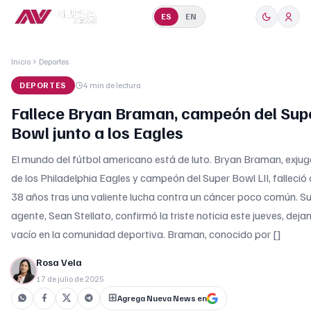
ES
EN
Inicio
Deportes
DEPORTES
4 min
de lectura
Fallece Bryan Braman, campeón del Sup
Bowl junto a los Eagles
El mundo del fútbol americano está de luto. Bryan Braman, exju
de los Philadelphia Eagles y campeón del Super Bowl LII, falleció 
38 años tras una valiente lucha contra un cáncer poco común. S
agente, Sean Stellato, confirmó la triste noticia este jueves, deja
vacío en la comunidad deportiva. Braman, conocido por []
Rosa Vela
17 de julio de 2025
Agrega Nueva News en