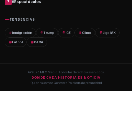
#
Espectáculos
7
TENDENCIAS
Inmigración
Trump
ICE
Clima
Liga MX
Fútbol
DACA
© 2026 MLC Media. Todos los derechos reservados.
DONDE CADA HISTORIA ES NOTICIA
Quiénes somos
·
Contacto
·
Políticas de privacidad