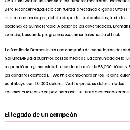
CAR-T en Seattle. Inicialmente, los tumores mostraron una reducc
pero el cáncer reapareció con fuerza, afectando órganos vitales.
sistema inmunológico, debilitado por los tratamientos, limitó las
opciones de quimioterapia. A pesar de las adversidades, Braman
se rindió, buscando programas experimentales hasta el final.
La familia de Braman inició una campaña de recaudación de fon
GoFundMe para cubrir los costos médicos. La comunidad de la N
respondió con generosidad, recaudando más de 88,000 dólares. 
los donantes destacó
J.J. Watt
, excompañero en los Texans, quie
contribuyó con 10,000 dólares. Watt expresó su dolor en redes
sociales: “Descansa en paz, hermano. Te fuiste demasiado pronto
El legado de un campeón