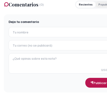
Comentarios
(
0
)
Recientes
Popul
Deja tu comentario
0
/5
Publicar