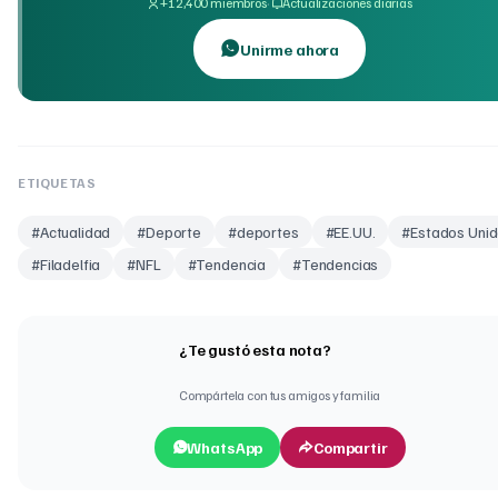
·
+12,400 miembros
Actualizaciones diarias
Unirme ahora
ETIQUETAS
#
Actualidad
#
Deporte
#
deportes
#
EE.UU.
#
Estados Uni
#
Filadelfia
#
NFL
#
Tendencia
#
Tendencias
¿Te gustó esta nota?
Compártela con tus amigos y familia
WhatsApp
Compartir