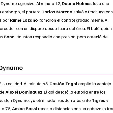
 Dynamo agresivo. Al minuto 12,
Duane Holmes
tuvo una
n embargo, el portero
Carlos Moreno
salvó a Pachuca con
os por
Jaime Lozano
, tomaron el control gradualmente. Al
arcador con un disparo desde fuera del área. El balón, bien
an Bond
. Houston respondió con presión, pero careció de
l Dynamo
 su calidad. Al minuto 65,
Gastón Togni
amplió la ventaja
 de
Alexéi Domínguez
. El gol desató la euforia entre los
ouston Dynamo, ya eliminado tras derrotas ante
Tigres
y
uto 78,
Amine Bassi
recortó distancias con un cabezazo tra