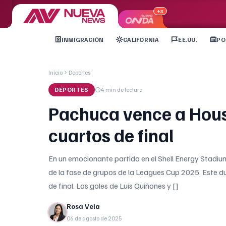
+3
INMIGRACIÓN
CALIFORNIA
EE.UU.
PO
Inicio
Deportes
DEPORTES
4 min
de lectura
Pachuca vence a Hous
cuartos de final
En un emocionante partido en el Shell Energy Stadiu
de la fase de grupos de la Leagues Cup 2025. Este du
de final. Los goles de Luis Quiñones y []
Rosa Vela
06 de agosto de 2025