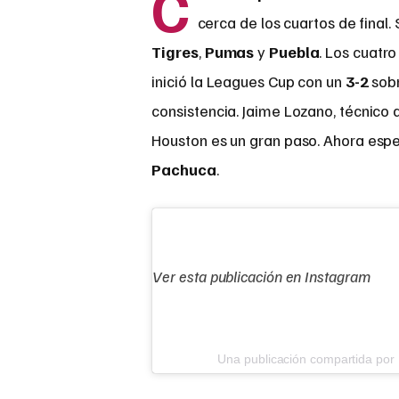
C
cerca de los cuartos de final.
Tigres
,
Pumas
y
Puebla
. Los cuatr
inició la Leagues Cup con un
3-2
sobr
consistencia. Jaime Lozano, técnico 
Houston es un gran paso. Ahora esper
Pachuca
.
Ver esta publicación en Instagram
Una publicación compartida po