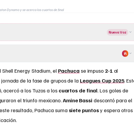
ton Dynamo y se acerca los cuartos de final
Nueva Voz
IA
 Shell Energy Stadium, el
Pachuca
se impuso
2-1
al
 jornada de la fase de grupos de la
Leagues Cup 2025
. Es
, acercó a los Tuzos a los
cuartos de final
. Los goles de
uraron el triunfo mexicano.
Amine Bassi
descontó para el
 este resultado, Pachuca suma
siete puntos
y espera otros
icación.