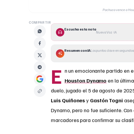
Pachuca vence a Hous
COMPARTIR
Escucha esta nota
Nueva Voz · IA
Resumen con IA
Los puntos clave en segundos
E
n un emocionante partido en el
Houston Dynamo
en la última
duelo, jugado el 5 de agosto de 2025
Luis Quiñones
y
Gastón Togni
aseg
Dynamo, pero no fue suficiente. Con
marcadores para confirmar su clasif