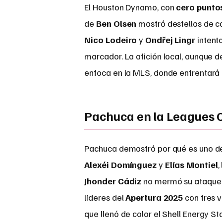
El Houston Dynamo, con
cero punto
de
Ben Olsen
mostró destellos de ca
Nico Lodeiro
y
Ondřej Lingr
intenta
marcador. La afición local, aunque 
enfoca en la MLS, donde enfrentará
Pachuca en la Leagues 
Pachuca demostró por qué es uno de 
Alexéi Domínguez
y
Elías Montiel
,
Jhonder Cádiz
no mermó su ataque, 
líderes del
Apertura 2025
con tres v
que llenó de color el Shell Energy S