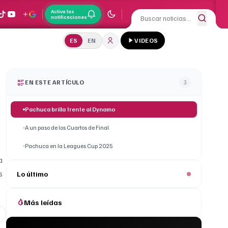
Activa las
notificaciones
ES
EN
VIDEOS
EN ESTE ARTÍCULO
3
Pachuca brilla frente al Dynamo
A un paso de los Cuartos de Final
Pachuca en la Leagues Cup 2025
a
s
Lo último
Más leídas