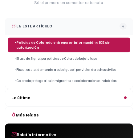
Sé el primero en comentar esta nota.
EN ESTE ARTÍCULO
4
Policías de Colorado entregaron información a ICE sin
autorización
El uso de Signal por policías de Colorado bajo la lupa
Fiscal estatal demanda a subalguacil por violar derechos civiles
Colorado protege a los inmigrantes de colaboraciones indebidas
Lo último
Más leídas
Boletín informativo