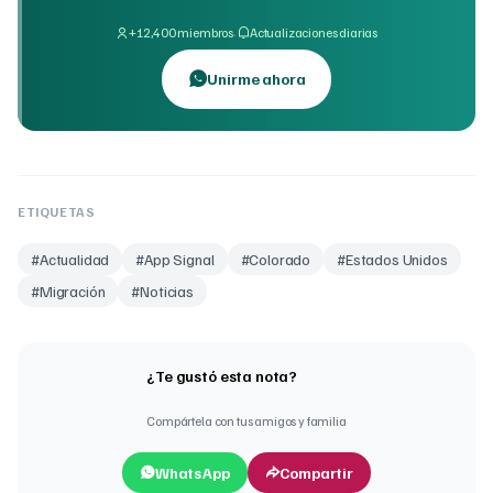
·
+12,400 miembros
Actualizaciones diarias
Unirme ahora
ETIQUETAS
#
Actualidad
#
App Signal
#
Colorado
#
Estados Unidos
#
Migración
#
Noticias
¿Te gustó esta nota?
Compártela con tus amigos y familia
WhatsApp
Compartir