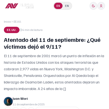
ES
EN
Inicio
EE.UU.
EE.UU.
4 min
de lectura
Atentado del 11 de septiembre: ¿Qué
víctimas dejó el 9/11?
El 11 de septiembre de 2001 marcó un punto de inflexión en la
historia de Estados Unidos con los ataques terroristas que
cobraron 2,977 vidas en Nueva York, Washington D.C. y
Shanksville, Pensilvania. Orquestados por Al Qaeda bajo el
liderazgo de Osama bin Laden, estos atentados dejaron un
impacto imborrable. A 24 años de la []
Juan Mori
11 de septiembre de 2025