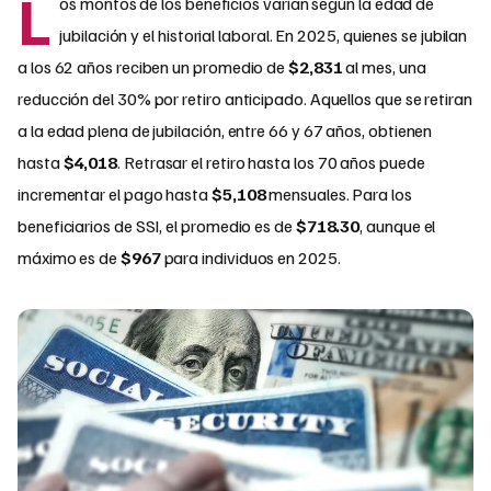
L
os montos de los beneficios varían según la edad de
jubilación y el historial laboral. En 2025, quienes se jubilan
a los 62 años reciben un promedio de
$2,831
al mes, una
reducción del 30% por retiro anticipado. Aquellos que se retiran
a la edad plena de jubilación, entre 66 y 67 años, obtienen
hasta
$4,018
. Retrasar el retiro hasta los 70 años puede
incrementar el pago hasta
$5,108
mensuales. Para los
beneficiarios de SSI, el promedio es de
$718.30
, aunque el
máximo es de
$967
para individuos en 2025.