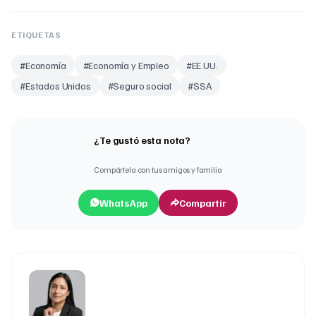
ETIQUETAS
#
Economía
#
Economía y Empleo
#
EE.UU.
#
Estados Unidos
#
Seguro social
#
SSA
¿Te gustó esta nota?
Compártela con tus amigos y familia
WhatsApp
Compartir