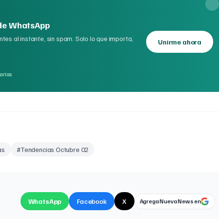
 de WhatsApp
tes al instante, sin spam. Solo lo que importa,
Unirme ahora
arias
as
#
Tendencias Octubre 02
WhatsApp
Facebook
X
Agrega Nueva News en