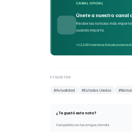
CANAL OFICIAL
Únete a nuestro canal
Recibe las noticias más importan
cuando importa.
·
+12,400 miembros
Actualizaciones di
ETIQUETAS
#
Actualidad
#
Estados Unidos
#
Notici
¿Te gustó esta nota?
Compártela con tus amigos y familia