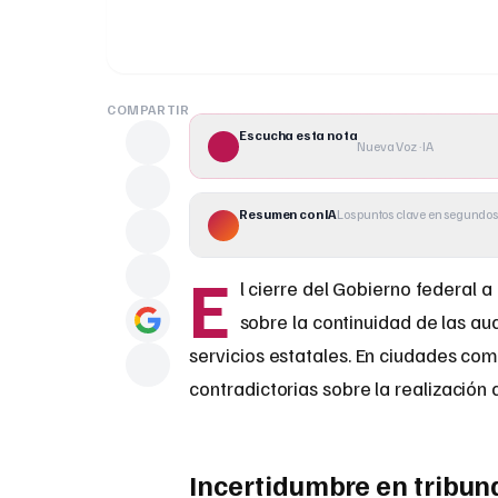
COMPARTIR
Escucha esta nota
Nueva Voz · IA
Resumen con IA
Los puntos clave en segundos
E
l cierre del Gobierno federal 
sobre la continuidad de las au
servicios estatales. En ciudades co
contradictorias sobre la realización 
Incertidumbre en tribun