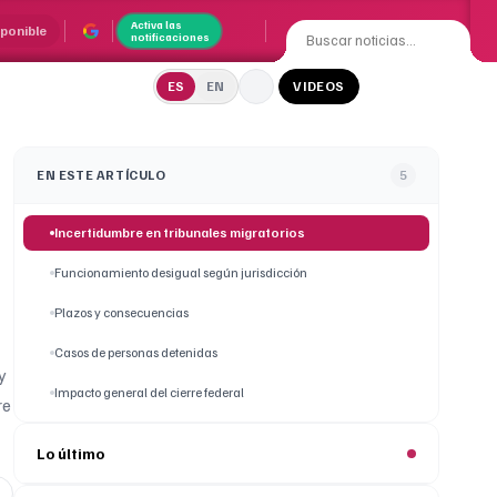
Activa las
sponible
notificaciones
ES
EN
VIDEOS
EN ESTE ARTÍCULO
5
Incertidumbre en tribunales migratorios
Funcionamiento desigual según jurisdicción
Plazos y consecuencias
Casos de personas detenidas
y
Impacto general del cierre federal
re
Lo último