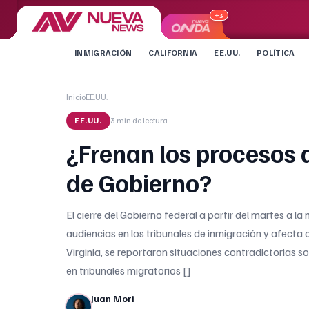
+3
INMIGRACIÓN
CALIFORNIA
EE.UU.
POLÍTICA
Inicio
EE.UU.
EE.UU.
3 min
de lectura
¿Frenan los procesos d
de Gobierno?
El cierre del Gobierno federal a partir del martes a 
audiencias en los tribunales de inmigración y afecta
Virginia, se reportaron situaciones contradictorias so
en tribunales migratorios []
Juan Mori