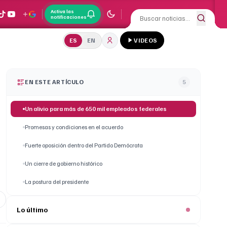
Activa las
notificaciones
ES
EN
VIDEOS
EN ESTE ARTÍCULO
5
Un alivio para más de 650 mil empleados federales
Promesas y condiciones en el acuerdo
Fuerte oposición dentro del Partido Demócrata
Un cierre de gobierno histórico
La postura del presidente
Lo último