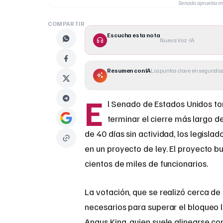
Senado aprueba med
COMPARTIR
Escucha esta nota
Nueva Voz · IA
Resumen con IA
Los puntos clave en segundos
E
l Senado de Estados Unidos to
terminar el cierre más largo d
de 40 días sin actividad, los legis
en un proyecto de ley. El proyecto b
cientos de miles de funcionarios.
La votación, que se realizó cerca de
necesarios para superar el bloqueo 
Angus King, quien suele alinearse con