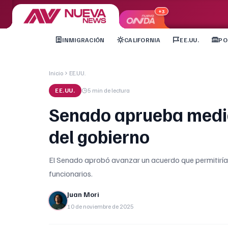
+3
INMIGRACIÓN
CALIFORNIA
EE.UU.
PO
Inicio
EE.UU.
EE.UU.
5 min
de lectura
Senado aprueba medida
del gobierno
El Senado aprobó avanzar un acuerdo que permitiría re
funcionarios.
Juan Mori
10 de noviembre de 2025