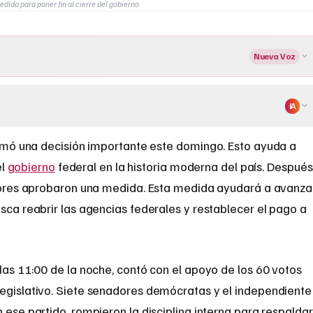
ida para poner fin al cierre del gobierno
Nueva Voz
IA
mó una decisión importante este domingo. Esto ayuda a
el
gobierno
federal en la historia moderna del país. Después
ladores aprobaron una medida. Esta medida ayudará a avanza
usca reabrir las agencias federales y restablecer el pago a
 las 11:00 de la noche, contó con el apoyo de los 60 votos
legislativo. Siete senadores demócratas y el independiente
 ese partido, rompieron la disciplina interna para respaldar