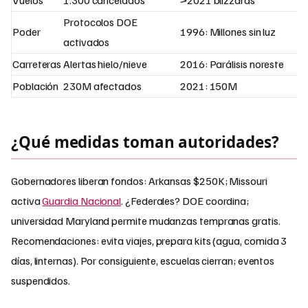
Vuelos
1.300 cancelados
>2021 blizzards
Protocolos DOE
Poder
1996: Millones sin luz
activados
Carreteras
Alertas hielo/nieve
2016: Parálisis noreste
Población
230M afectados
2021: 150M
¿Qué medidas toman autoridades?
Gobernadores liberan fondos: Arkansas $250K; Missouri
activa
Guardia Nacional
. ¿Federales? DOE coordina;
universidad Maryland permite mudanzas tempranas gratis.
Recomendaciones: evita viajes, prepara kits (agua, comida 3
días, linternas). Por consiguiente, escuelas cierran; eventos
suspendidos.