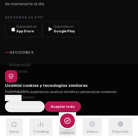
de mantenerte al día.
DESCARGA LA APP
Disponible en
Disponible en
App Store
Google Play
SECCIONES
Inmigración
California
EE.UU.
Política
Usamos cookies y tecnologías similares
Deportes
Para mejorar tu experiencia, analizar el tráfico y personalizar contenido.
Espectáculos
Saber más
Latinoamérica
Solo necesarias
Aceptar todo
TEMAS DE HOY
Inicio
Trending
Videos
Deportes
Explorar
#
Migración
1