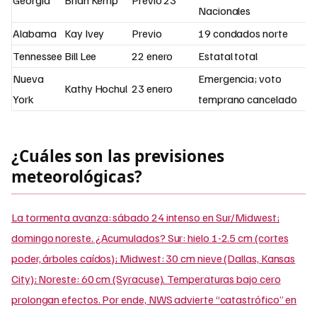
Nacionales
Alabama
Kay Ivey
Previo
19 condados norte
Tennessee
Bill Lee
22 enero
Estatal total
Nueva
Emergencia; voto
Kathy Hochul
23 enero
York
temprano cancelado
¿Cuáles son las previsiones
meteorológicas?
La tormenta avanza: sábado 24 intenso en Sur/Midwest;
domingo noreste. ¿Acumulados? Sur: hielo 1-2.5 cm (cortes
poder, árboles caídos); Midwest: 30 cm nieve (Dallas, Kansas
City); Noreste: 60 cm (Syracuse). Temperaturas bajo cero
prolongan efectos. Por ende, NWS advierte “catastrófico” en