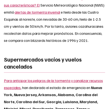
sus características? El
Servicio Meteorológico Nacional (NWS)
emitió
alertas de tormenta invernal
e hielo desde las Cuatro
Esquinas al noreste, con nevadas de 30-60 cm, hielo de 1-2.5
cm y vientos de 50 km/h. Por lo tanto, aviones cazahuracanes
recolectan datos para mejorar pronósticos. En consecuencia,
se compara con blizzards históricos de 1996 y 2021.
Supermercados vacíos y vuelos
cancelados
Para anticipar los peligros de la tormenta y canalizar recursos
especiales
, han declarado el estado de emergencia en
Nueva
York, Nueva Jersey, Arkansas, Alabama, Carolina del
Norte, Carolina del Sur, Georgia, Luisiana, Maryland,
Misisipi, Misuri, Pensilvania, Tennessee, Texas y