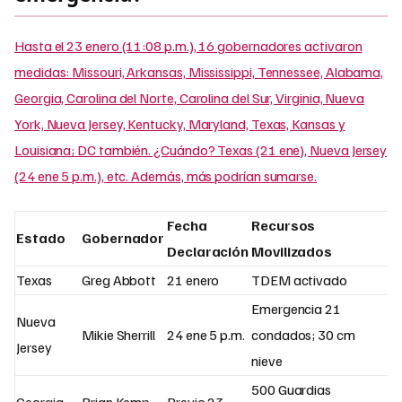
Hasta el 23 enero (11:08 p.m.), 16 gobernadores activaron
medidas: Missouri, Arkansas, Mississippi, Tennessee, Alabama,
Georgia, Carolina del Norte, Carolina del Sur, Virginia, Nueva
York, Nueva Jersey, Kentucky, Maryland, Texas, Kansas y
Louisiana; DC también. ¿Cuándo? Texas (21 ene), Nueva Jersey
(24 ene 5 p.m.), etc. Además, más podrían sumarse.
Fecha
Recursos
Estado
Gobernador
Declaración
Movilizados
Texas
Greg Abbott
21 enero
TDEM activado
Emergencia 21
Nueva
Mikie Sherrill
24 ene 5 p.m.
condados; 30 cm
Jersey
nieve
500 Guardias
Georgia
Brian Kemp
Previo 23