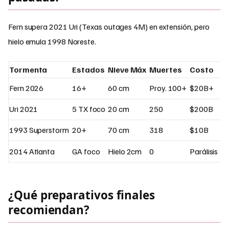
Fern supera 2021 Uri (Texas outages 4M) en extensión, pero
hielo emula 1998 Noreste.
Tormenta
Estados
Nieve Máx
Muertes
Costo
Fern 2026
16+
60 cm
Proy. 100+
$20B+
Uri 2021
5 TX foco
20 cm
250
$200B
1993 Superstorm
20+
70 cm
318
$10B
2014 Atlanta
GA foco
Hielo 2cm
0
Parálisis
¿Qué preparativos finales
recomiendan?