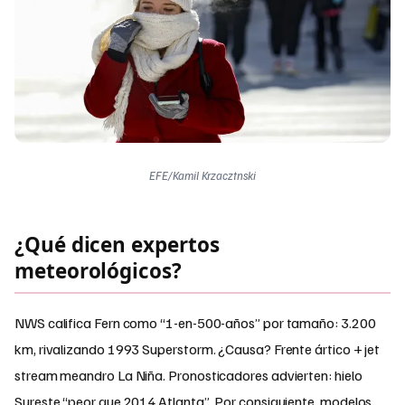
EFE/Kamil Krzacztnski
¿Qué dicen expertos
meteorológicos?
NWS califica Fern como “1-en-500-años” por tamaño: 3.200
km, rivalizando 1993 Superstorm. ¿Causa? Frente ártico + jet
stream meandro La Niña. Pronosticadores advierten: hielo
Sureste “peor que 2014 Atlanta”. Por consiguiente, modelos