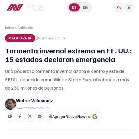
ES
EN
Inicio
California
CALIFORNIA
6 min
de lectura
Tormenta invernal extrema en EE. UU.:
15 estados declaran emergencia
Una poderosa tormenta invernal azota el centro y este de
EE.UU., conocida como Winter Storm Fern, afectando a más
de 230 millones de personas.
Walter Velasquez
24 de enero de 2026
Agrega Nueva News en