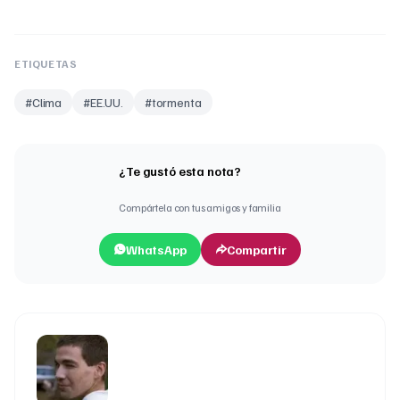
ETIQUETAS
#
Clima
#
EE.UU.
#
tormenta
¿Te gustó esta nota?
Compártela con tus amigos y familia
WhatsApp
Compartir