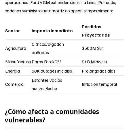
operaciones; Ford y GM extienden cierres a lunes. Por ende,
cadenas suministro automotriz colapsan temporalmente.
Pérdidas
Sector
Impacto Inmediato
Proyectadas
Cítricos/algodón
Agricultura
$500M Sur
dañados
Manufactura
Paros Ford/GM
$1B Midwest
Energía
50K outages iniciales
Prolongados días
Estantes vacíos
Comercio
Inflación temporal
huevos/leche
¿Cómo afecta a comunidades
vulnerables?