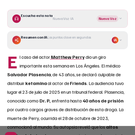
Escucha esta nota
Nueva Voz · IA
Nueva Voz
Resumen con IA
Los puntos clave en segundos
IA
E
l caso del actor
Matthew Perry
dio un giro
importante esta semana en Los Ángeles. El médico
Salvador Plasencia
, de 43 años, se declaró culpable de
distribuir
ketamina
al actor de
Friends
. La audiencia tuvo
lugar el 23 de julio de 2025 en un tribunal federal. Plasencia,
conocido como
Dr. P.
, enfrenta hasta
40 años de prisión
por cuatro cargos graves de distribución de esta droga. La
muerte de Perry, ocurrida el 28 de octubre de 2023,
conmocionó al mundo. Su autopsia reveló que los
altos