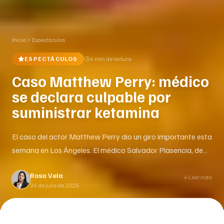
Inicio
Espectáculos
ESPECTÁCULOS
4 min
de lectura
Caso Matthew Perry: médico
se declara culpable por
suministrar ketamina
El caso del actor Matthew Perry dio un giro importante esta
semana en Los Ángeles. El médico Salvador Plasencia, de
43 años, se declaró culpable de distribuir ketamina al actor
Rosa Vela
de Friends. La audiencia tuvo lugar el 23 de julio de 2025 en
Leer nota
24 de julio de 2025
un tribunal federal. Plasencia, conocido como Dr. P.,
enfrenta hasta 40 años []