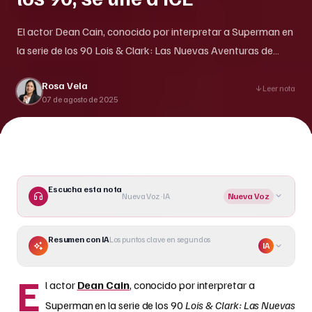
El actor Dean Cain, conocido por interpretar a Superman en
la serie de los 90 Lois & Clark: Las Nuevas Aventuras de
Superman, sorprendió a sus seguidores al anunciar que se
Rosa Vela
ha unido a la Agencia de Inmigración y Control de Aduanas
Leer nota
07 de agosto de 2025
(ICE). En un video publicado el 5 de agosto de 2025 en sus
[]
Escucha esta nota
Nueva Voz · IA
Nueva Voz
Resumen con IA
Los puntos clave en segundos
IA
E
l actor
Dean Cain
, conocido por interpretar a
Superman en la serie de los 90
Lois & Clark: Las Nuevas