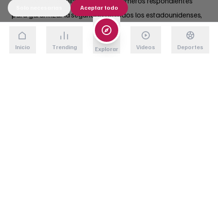
era importante unirse a nuestros primeros respondientes
Solo necesarias
Aceptar todo
para garantizar la seguridad de todos los estadounidenses,
no solo hablar de ello. Así que me uní”, afirmó con
entusiasmo. El actor aprovechó la oportunidad para
Inicio
Trending
Videos
Deportes
Explorar
promover el reclutamiento en ICE, destacando los beneficios
que ofrece la agencia a nuevos empleados.
Beneficios y motivaciones
En su mensaje, Cain resaltó los incentivos que ICE ofrece a
quienes se unan a sus filas. Entre ellos, mencionó un
bono de
contratación de $50,000
, asistencia para el pago de
préstamos estudiantiles y beneficios de jubilación
mejorados. “No necesitas un título universitario, puedes
empezar a trabajar de inmediato”, señaló, dirigiéndose a