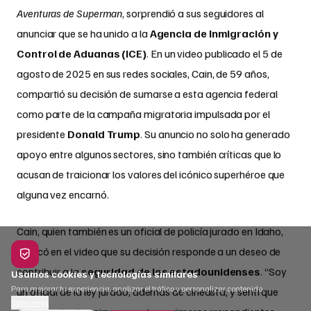
Aventuras de Superman
, sorprendió a sus seguidores al
anunciar que se ha unido a la
Agencia de Inmigración y
Control de Aduanas (ICE)
. En un video publicado el 5 de
agosto de 2025 en sus redes sociales, Cain, de 59 años,
compartió su decisión de sumarse a esta agencia federal
como parte de la campaña migratoria impulsada por el
presidente
Donald Trump
. Su anuncio no solo ha generado
apoyo entre algunos sectores, sino también críticas que lo
acusan de traicionar los valores del icónico superhéroe que
alguna vez encarnó.
Cain, quien también es un oficial de policía jurado en Idaho,
explicó en el video que su decisión responde a un deseo de
contribuir a la
seguridad de los estadounidenses
. “Soy
Usamos cookies y tecnologías similares
Para mejorar tu experiencia, analizar el tráfico y personalizar contenido.
un oficial de la ley jurado, además de cineasta, y sentí que
Saber más