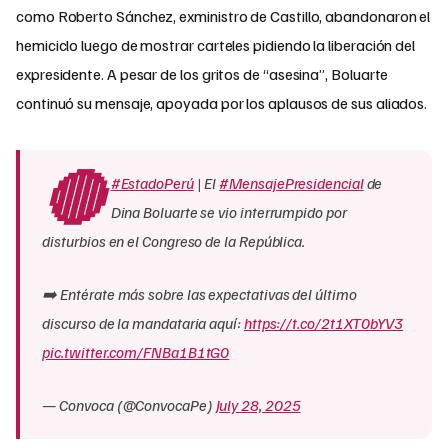
como Roberto Sánchez, exministro de Castillo, abandonaron el
hemiciclo luego de mostrar carteles pidiendo la liberación del
expresidente. A pesar de los gritos de “asesina”, Boluarte
continuó su mensaje, apoyada por los aplausos de sus aliados.
🔴
#EstadoPerú
| El
#MensajePresidencial
de
Dina Boluarte se vio interrumpido por
disturbios en el Congreso de la República.
➡️ Entérate más sobre las expectativas del último
discurso de la mandataria aquí:
https://t.co/2t1XT0bYV3
pic.twitter.com/FNBa1B1tG0
— Convoca (@ConvocaPe)
July 28, 2025