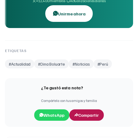
·
+12,400 miembros
Actualizaciones diarias
Unirme ahora
ETIQUETAS
#
Actualidad
#
Dina Boluarte
#
Noticias
#
Perú
¿Te gustó esta nota?
Compártela con tus amigos y familia
WhatsApp
Compartir