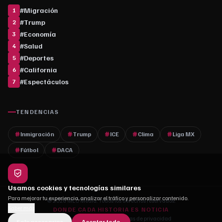
#
Migración
1
#
Trump
2
#
Economía
3
#
Salud
4
#
Deportes
5
#
California
6
#
Espectáculos
7
TENDENCIAS
Inmigración
Trump
ICE
Clima
Liga MX
Fútbol
DACA
Usamos cookies y tecnologías similares
Para mejorar tu experiencia, analizar el tráfico y personalizar contenido.
© 2026 MLC Media. Todos los derechos reservados.
Saber más
DONDE CADA HISTORIA ES NOTICIA
Quiénes somos
·
Contacto
·
Políticas de privacidad
Solo necesarias
Aceptar todo