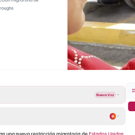
rroughs
Nueva Voz
IA
n una nueva restricción migratoria de
Estados Unidos