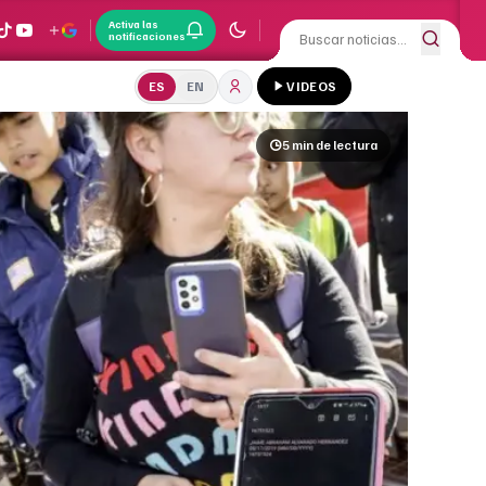
Activa las
notificaciones
ES
EN
VIDEOS
5 min
de lectura