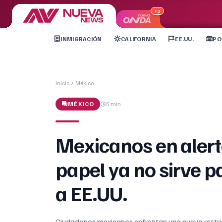
+3
INMIGRACIÓN
CALIFORNIA
EE.UU.
PO
Inicio
México
MÉXICO
5 min
Mexicanos en alert
papel ya no sirve p
a EE.UU.
Ciudadanos mexicanos enfrentan una nueva restri