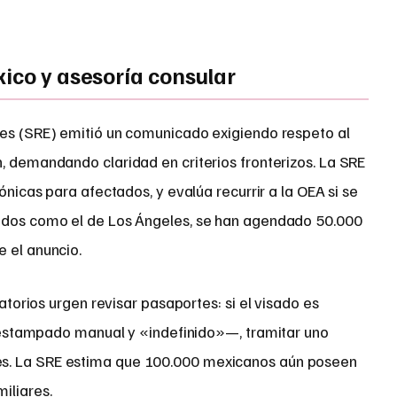
xico y asesoría consular
res (SRE) emitió un comunicado exigiendo respeto al
, demandando claridad en criterios fronterizos. La SRE
fónicas para afectados, y evalúa recurrir a la OEA si se
lados como el de Los Ángeles, se han agendado 50.000
 el anuncio.
torios urgen revisar pasaportes: si el visado es
 estampado manual y «indefinido»—, tramitar uno
s. La SRE estima que 100.000 mexicanos aún poseen
iliares.