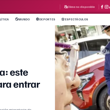
Clima no disponible
LÍTICA
MUNDO
DEPORTES
ESPECTÁCULOS
a: este
ara entrar
cción migratoria de