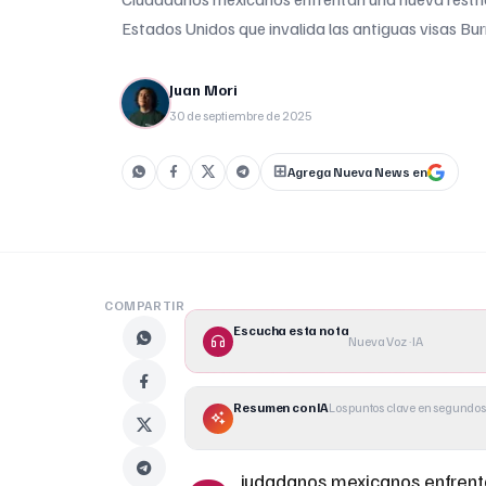
Estados Unidos que invalida las antiguas visas Bu
Juan Mori
30 de septiembre de 2025
Agrega Nueva News en
COMPARTIR
Escucha esta nota
Nueva Voz · IA
Resumen con IA
Los puntos clave en segundos
iudadanos mexicanos enfrenta