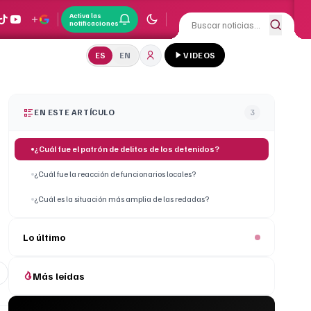
Activa las
notificaciones
ES
EN
VIDEOS
EN ESTE ARTÍCULO
3
¿Cuál fue el patrón de delitos de los detenidos?
¿Cuál fue la reacción de funcionarios locales?
¿Cuál es la situación más amplia de las redadas?
Lo último
Más leídas