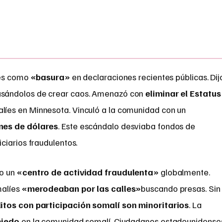
íes como
«basura»
en declaraciones recientes públicas. Dij
sándolos de crear caos. Amenazó con
eliminar el Estatus
líes en Minnesota. Vinculó a la comunidad con un
nes de dólares
. Este escándalo desviaba fondos de
ciarios fraudulentos.
mo un
«centro de actividad fraudulenta»
globalmente.
malíes
«merodeaban por las calles»
buscando presas. Sin
litos con participación somalí son minoritarios
. La
miedo
en la comunidad somalí. Ciudadanos estadounidense