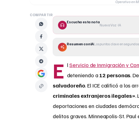
Operativo en Mi
COMPARTIR
Escucha esta nota
Nueva Voz · IA
Resumen con IA
Los puntos clave en segundos
E
l
Servicio de Inmigración y Co
deteniendo a
12 personas
. D
salvadoreño
. El ICE calificó a los
criminales extranjeros ilegales»
.
deportaciones en ciudades demócra
delitos graves. Minneapolis-St. Paul