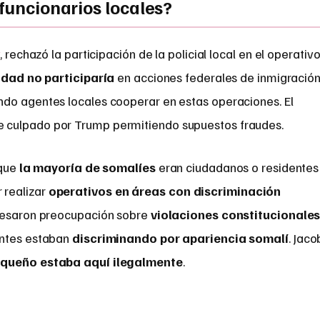
 funcionarios locales?
y
, rechazó la participación de la policial local en el operativo
udad no participaría
en acciones federales de inmigración
ndo agentes locales cooperar en estas operaciones. El
 culpado por Trump permitiendo supuestos fraudes.
 que
la mayoría de somalíes
eran ciudadanos o residentes
r realizar
operativos en áreas con discriminación
presaron preocupación sobre
violaciones constitucionale
entes estaban
discriminando por apariencia somalí
. Jaco
queño estaba aquí ilegalmente
.