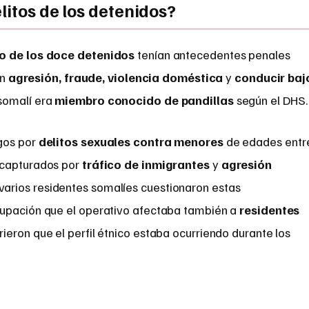
litos de los detenidos?
o de los doce detenidos
tenían antecedentes penales
an
agresión, fraude, violencia doméstica
y
conducir baj
 somalí era
miembro conocido de pandillas
según el DHS.
gos por
delitos sexuales contra menores
de edades entr
 capturados por
tráfico de inmigrantes
y
agresión
 varios residentes somalíes cuestionaron estas
cupación que el operativo afectaba también a
residentes
irieron que el perfil étnico estaba ocurriendo durante los