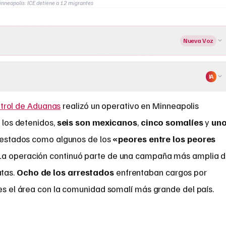
nneapolis: ICE detiene a 12 migrantes
Nueva Voz
IA
ntrol de Aduanas
realizó un operativo en Minneapolis
e los detenidos,
seis son mexicanos
,
cinco somalíes
y
un
 arrestados como algunos de los
«peores entre los peores
 La operación continuó parte de una campaña más amplia 
tas.
Ocho de los arrestados
enfrentaban cargos por
 es el área con la comunidad somalí más grande del país.