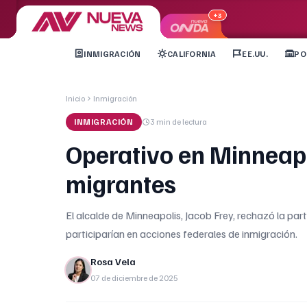
+3
INMIGRACIÓN
CALIFORNIA
EE.UU.
PO
Inicio
Inmigración
INMIGRACIÓN
3 min
de lectura
Operativo en Minneapo
migrantes
El alcalde de Minneapolis, Jacob Frey, rechazó la parti
participarían en acciones federales de inmigración.
Rosa Vela
07 de diciembre de 2025