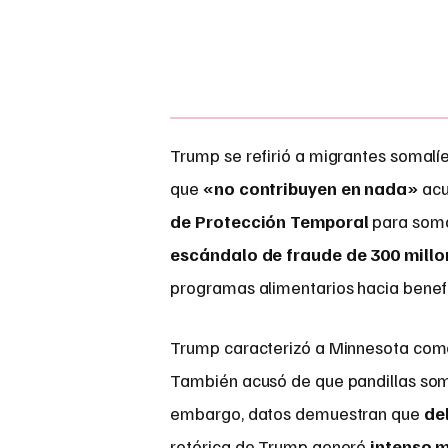
Trump se refirió a migrantes somal
que
«no contribuyen en nada»
acu
de Protección Temporal
para soma
escándalo de fraude de 300 millo
programas alimentarios hacia benefi
Trump caracterizó a Minnesota co
También acusó de que pandillas so
embargo, datos demuestran que
de
retórica de Trump generó
intenso 