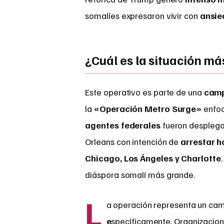
somalíes expresaron vivir con
ansie
¿Cuál es la situación m
Este operativo es parte de una
camp
la
«Operación Metro Surge»
enfoc
agentes federales
fueron desplega
Orleans con intención de
arrestar h
Chicago, Los Ángeles y Charlotte
diáspora somalí más grande.
L
a operación representa un ca
e
specíficamente. Organizacio