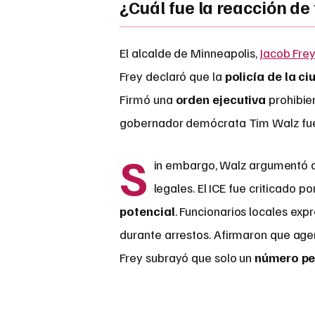
¿Cuál fue la reacción de
El alcalde de Minneapolis,
Jacob Fre
Frey declaró que la
policía de la ci
Firmó una
orden ejecutiva
prohibie
gobernador demócrata Tim Walz fue
S
in embargo, Walz argumentó
legales. El ICE fue criticado po
potencial
. Funcionarios locales ex
durante arrestos. Afirmaron que ag
Frey subrayó que solo un
número pe