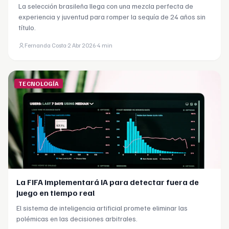
La selección brasileña llega con una mezcla perfecta de
experiencia y juventud para romper la sequía de 24 años sin
título.
Fernanda Costa
·
2 Abr 2026
·
4 min
TECNOLOGÍA
La FIFA implementará IA para detectar fuera de
juego en tiempo real
El sistema de inteligencia artificial promete eliminar las
polémicas en las decisiones arbitrales.