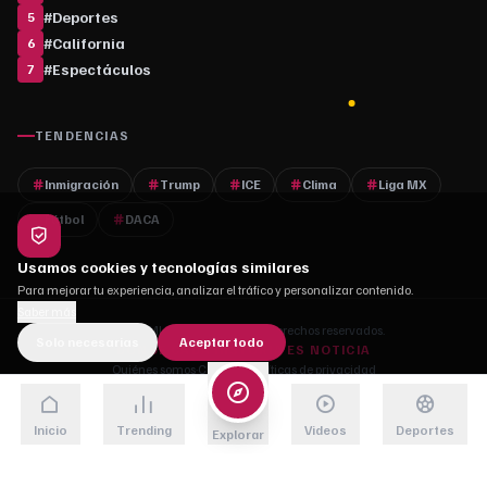
#
Deportes
5
#
California
6
#
Espectáculos
7
TENDENCIAS
Inmigración
Trump
ICE
Clima
Liga MX
Fútbol
DACA
Usamos cookies y tecnologías similares
Para mejorar tu experiencia, analizar el tráfico y personalizar contenido.
Saber más
© 2026 MLC Media. Todos los derechos reservados.
Solo necesarias
Aceptar todo
DONDE CADA HISTORIA ES NOTICIA
Quiénes somos
·
Contacto
·
Políticas de privacidad
Inicio
Trending
Videos
Deportes
Explorar