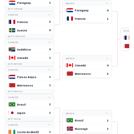
1
Paraguay
8AVOS
FT
Jun 29
· Foxborough
0
Paraguay
16AVOS
FT
1
Francia
3
Francia
0
Suecia
4TOS
Jun 30
· E. Rutherford
16AVOS
FT
0
Sudáfrica
1
Canadá
8AVOS
FT
Jun 28
· Inglewood
0
Canadá
16AVOS
FT
3
Marruecos
1
Países Bajos
1
Marruecos
Jun 29
· Monterrey
16AVOS
FT
2
Brasil
1
Japón
8AVOS
FT
Jun 29
· Houston
1
Brasil
16AVOS
FT
2
Noruega
1
Costa de Marfil