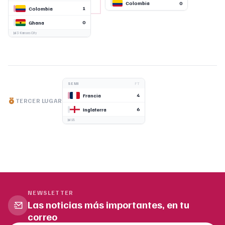
0
Colombia
1
Colombia
0
Ghana
Jul 3
· Kansas City
SEMI
FT
4
Francia
TERCER LUGAR
6
Inglaterra
Jul 18
NEWSLETTER
Las noticias más importantes, en tu
correo