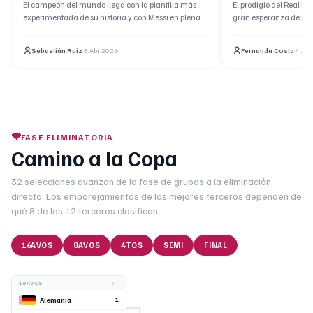
Albiceleste con 26 convocados
en un amisto
El campeón del mundo llega con la plantilla más
El prodigio del Real M
experimentada de su historia y con Messi en plena
gran esperanza de la C
forma.
Sebastián Ruiz
·
5 Abr 2026
Fernanda Costa
·
4 Abr
FASE ELIMINATORIA
Camino a la Copa
32 selecciones avanzan de la fase de grupos a la eliminación
directa. Los emparejamientos de los mejores terceros dependen de
qué 8 de los 12 terceros clasifican.
16AVOS
8AVOS
4TOS
SEMI
FINAL
16AVOS
FT
1
Alemania