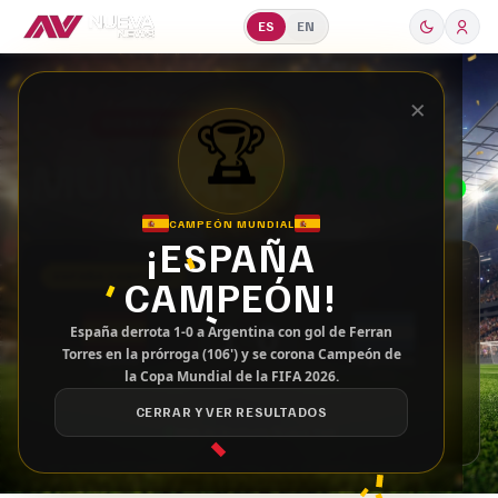
ES
EN
×
🏆
COBERTURA ESPECIAL
USA · Canadá · México
MUNDIAL
FIFA 2026
CAMPEÓN MUNDIAL
¡ESPAÑA
ESPAÑA CAMPEÓN
CAMPEÓN!
1
0
–
España derrota 1-0 a Argentina con gol de Ferran
Torres en la prórroga (106') y se corona Campeón de
España
Argentina
la Copa Mundial de la FIFA 2026.
ESP
ARG
RESULTADO FINAL
CERRAR Y VER RESULTADOS
MetLife Stadium, Nueva York