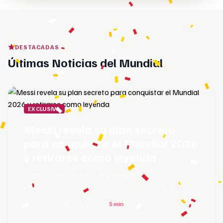
DESTACADAS
Últimas Noticias del Mundial
EXCLUSIVA
Messi revela su plan secreto
para conquistar el Mundial 2026
y retirarse como leyenda
El astro argentino habló en exclusiva sobre su
preparación física y mental para el torneo más
importante de su carrera.
Carlos Mendoza
·
5 Abr 2026
·
5 min