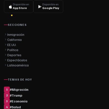
Disponible en
Disponible en
App Store
Google Play
SECCIONES
Inmigración
California
EE.UU.
Política
Deportes
Espectáculos
Latinoamérica
TEMAS DE HOY
#
Migración
1
#
Trump
2
#
Economía
3
#
Salud
4