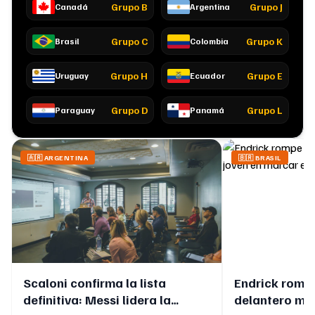
Grupo
B
Grupo
J
Canadá
Argentina
Grupo
C
Grupo
K
Brasil
Colombia
Grupo
H
Grupo
E
Uruguay
Ecuador
Grupo
D
Grupo
L
Paraguay
Panamá
🇦🇷
ARGENTINA
🇧🇷
BRASIL
Scaloni confirma la lista
Endrick rompe
definitiva: Messi lidera la
delantero má