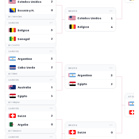
2
Estados Unidos
0
Bosnia y H.
8AVOS
FT
Jul 1
· Santa Clara
1
Estados Unidos
16AVOS
FT
4
Bélgica
3
Bélgica
2
Senegal
Jul 1
· Seattle
16AVOS
FT
3
Argentina
2
Cabo Verde
8AVOS
FT
Jul 3
· Miami
3
Argentina
16AVOS
FT
2
Egipto
1
Australia
1
Egipto
4TOS
Jul 3
· Arlington
16AVOS
FT
2
Suiza
0
Argelia
8AVOS
FT
Jul 2
· Vancouver
0
Suiza
16AVOS
FT