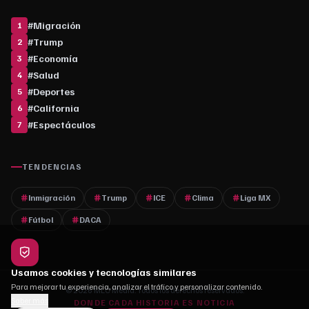
#
Migración
1
#
Trump
2
#
Economía
3
#
Salud
4
#
Deportes
5
#
California
6
#
Espectáculos
7
TENDENCIAS
Inmigración
Trump
ICE
Clima
Liga MX
Fútbol
DACA
Usamos cookies y tecnologías similares
Para mejorar tu experiencia, analizar el tráfico y personalizar contenido.
© 2026 MLC Media. Todos los derechos reservados.
Saber más
DONDE CADA HISTORIA ES NOTICIA