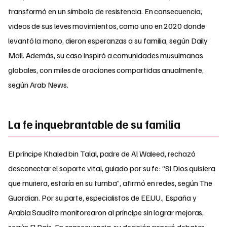
transformó en un símbolo de resistencia. En consecuencia,
videos de sus leves movimientos, como uno en 2020 donde
levantó la mano, dieron esperanzas a su familia, según Daily
Mail. Además, su caso inspiró a comunidades musulmanas
globales, con miles de oraciones compartidas anualmente,
según Arab News.
La fe inquebrantable de su familia
El príncipe Khaled bin Talal, padre de Al Waleed, rechazó
desconectar el soporte vital, guiado por su fe: “Si Dios quisiera
que muriera, estaría en su tumba”, afirmó en redes, según The
Guardian. Por su parte, especialistas de EE.UU., España y
Arabia Saudita monitorearon al príncipe sin lograr mejoras,
según El País. En consecuencia, su decisión generó debates