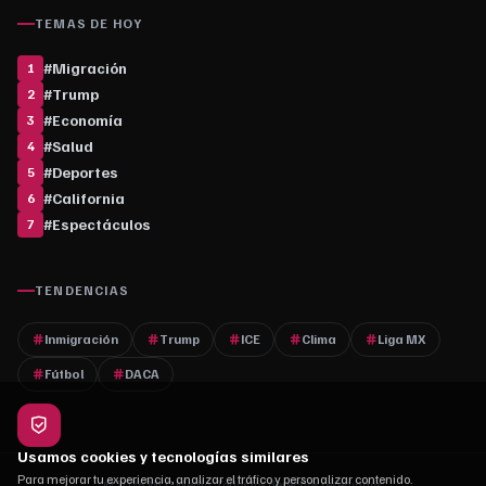
TEMAS DE HOY
#
Migración
1
#
Trump
2
#
Economía
3
#
Salud
4
#
Deportes
5
#
California
6
#
Espectáculos
7
TENDENCIAS
Inmigración
Trump
ICE
Clima
Liga MX
Fútbol
DACA
Usamos cookies y tecnologías similares
Para mejorar tu experiencia, analizar el tráfico y personalizar contenido.
© 2026 MLC Media. Todos los derechos reservados.