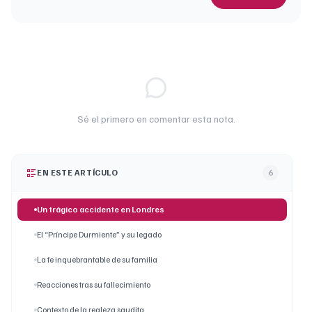
Sé el primero en comentar esta nota.
EN ESTE ARTÍCULO
6
Un trágico accidente en Londres
El “Príncipe Durmiente” y su legado
La fe inquebrantable de su familia
Reacciones tras su fallecimiento
Contexto de la realeza saudita