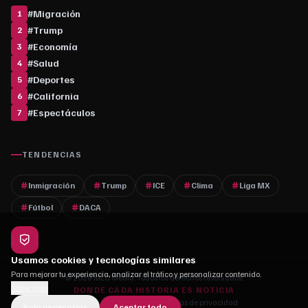
#
Migración
1
#
Trump
2
#
Economía
3
#
Salud
4
#
Deportes
5
#
California
6
#
Espectáculos
7
TENDENCIAS
Inmigración
Trump
ICE
Clima
Liga MX
Fútbol
DACA
Usamos cookies y tecnologías similares
Para mejorar tu experiencia, analizar el tráfico y personalizar contenido.
© 2026 MLC Media. Todos los derechos reservados.
Saber más
DONDE CADA HISTORIA ES NOTICIA
Quiénes somos
·
Contacto
·
Políticas de privacidad
Solo necesarias
Aceptar todo