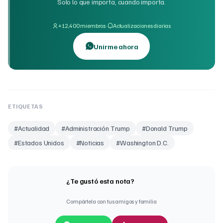
Solo lo que importa, cuando importa.
·
+12,400 miembros
Actualizaciones diarias
Unirme ahora
ETIQUETAS
#
Actualidad
#
Administración Trump
#
Donald Trump
#
Estados Unidos
#
Noticias
#
Washington D.C.
¿Te gustó esta nota?
Compártela con tus amigos y familia