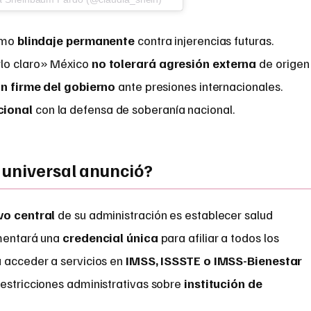
como
blindaje permanente
contra injerencias futuras.
rlo claro» México
no tolerará agresión externa
de origen
n firme del gobierno
ante presiones internacionales.
cional
con la defensa de soberanía nacional.
 universal anunció?
vo central
de su administración es establecer salud
ementará una
credencial única
para afiliar a todos los
á acceder a servicios en
IMSS, ISSSTE o IMSS-Bienestar
restricciones administrativas sobre
institución de