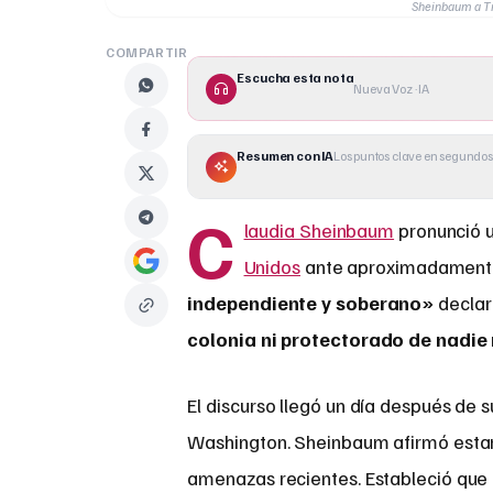
Sheinbaum a Tr
COMPARTIR
Escucha esta nota
Nueva Voz · IA
Resumen con IA
Los puntos clave en segundos
C
laudia Sheinbaum
pronunció u
Unidos
ante aproximadamente 
independiente y soberano»
declar
colonia ni protectorado de nadie
El discurso llegó un día después de 
Washington. Sheinbaum afirmó esta
amenazas recientes. Estableció que