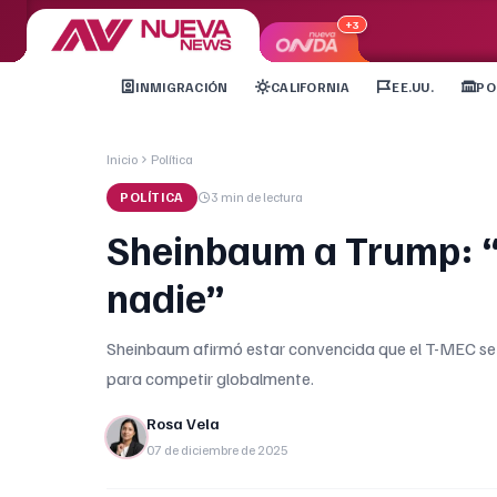
+3
INMIGRACIÓN
CALIFORNIA
EE.UU.
PO
Inicio
Política
POLÍTICA
3 min
de lectura
Sheinbaum a Trump: “
nadie”
Sheinbaum afirmó estar convencida que el T-MEC se
para competir globalmente.
Rosa Vela
07 de diciembre de 2025