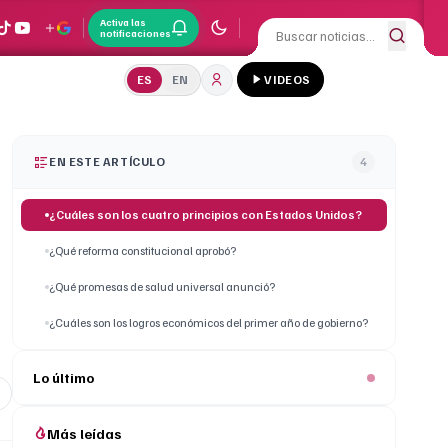
Activa las
notificaciones
ES
EN
VIDEOS
EN ESTE ARTÍCULO
4
¿Cuáles son los cuatro principios con Estados Unidos?
¿Qué reforma constitucional aprobó?
¿Qué promesas de salud universal anunció?
¿Cuáles son los logros económicos del primer año de gobierno?
Lo último
Más leídas