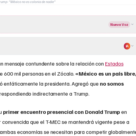
ump: “México no es colonia de nadie”
Nueva Voz
IA
n mensaje contundente sobre la relación con
Estados
600 mil personas en el Zócalo.
«México es un país libre
ó enfáticamente la presidenta. Agregó que
no somos
respondiendo indirectamente a Trump.
su
primer encuentro presencial con Donald Trump
en
r convencida que el T-MEC se mantendrá vigente pese a
 ambas economías se necesitan para competir globalment