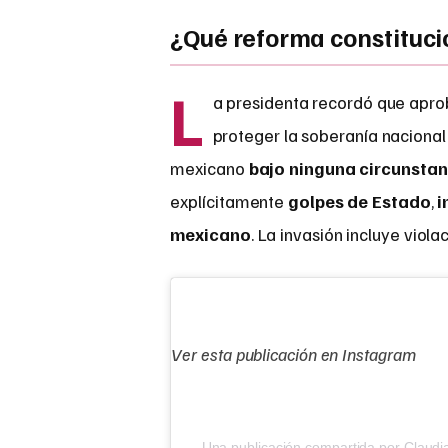
¿Qué reforma constituci
L
a presidenta recordó que apr
proteger la soberanía nacional
mexicano
bajo ninguna circunstan
explícitamente
golpes de Estado
,
i
mexicano
. La invasión incluye viol
Ver esta publicación en Instagram
Una publicación compartida por Claud