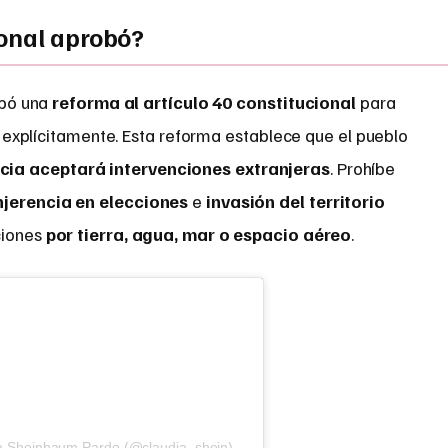
onal aprobó?
obó una
reforma al artículo 40 constitucional
para
 explícitamente. Esta reforma establece que el pueblo
cia aceptará intervenciones extranjeras
. Prohíbe
njerencia en elecciones
e
invasión del territorio
aciones
por tierra, agua, mar o espacio aéreo
.
ia Sheinbaum Pardo (@claudia_shein)