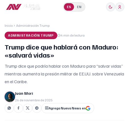
ES
EN
Inicio
Administración Trump
ADMINISTRACIÓN TRUMP
4 min
de lectura
Trump dice que hablará con Maduro:
«salvará vidas»
Trump dice que podría hablar con Maduro para “salvar vidas”
mientras aumenta la presión militar de EE.UU. sobre Venezuela
en el Caribe.
Juan Mori
26 de noviembre de 2025
Agrega Nueva News en