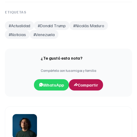
ETIQUETAS
#
Actualidad
#
Donald Trump
#
Nicolás Maduro
#
Noticias
#
Venezuela
¿Te gustó esta nota?
Compártela con tus amigos y familia
WhatsApp
Compartir