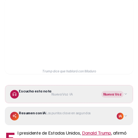
Trump dice que hablará con Maduro
Escucha esta nota
Nueva Voz · IA
Nueva Voz
Resumen con IA
Los puntos clave en segundos
IA
E
l presidente de Estados Unidos,
Donald Trump
, afirmó