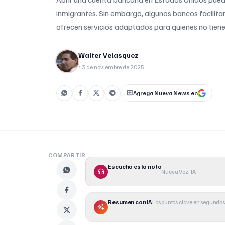
inmigrantes. Sin embargo, algunos bancos facilit
ofrecen servicios adaptados para quienes no tie
Social.
Walter Velasquez
13 de noviembre de 2025
Agrega Nueva News en
COMPARTIR
Escucha esta nota
Nueva Voz · IA
Resumen con IA
Los puntos clave en segundos