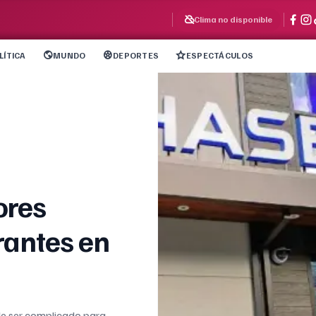
Clima no disponible
LÍTICA
MUNDO
DEPORTES
ESPECTÁCULOS
ores
rantes en
de ser complicado para