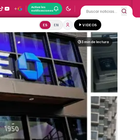
Activa las
notificaciones
ES
EN
VIDEOS
3 min
de lectura