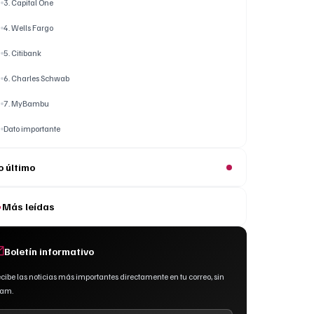
3. Capital One
4. Wells Fargo
5. Citibank
6. Charles Schwab
7. MyBambu
Dato importante
o último
Más leídas
Boletín informativo
cibe las noticias más importantes directamente en tu correo, sin
pam.