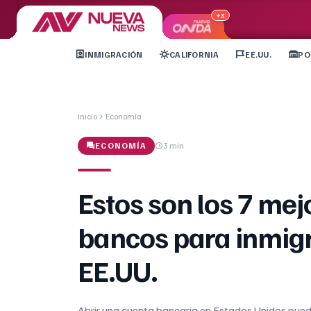
+3
INMIGRACIÓN
CALIFORNIA
EE.UU.
PO
Inicio
Economía
ECONOMÍA
3 min
Estos son los 7 mej
bancos para inmig
EE.UU.
Abrir una cuenta bancaria en Estados Unidos pue