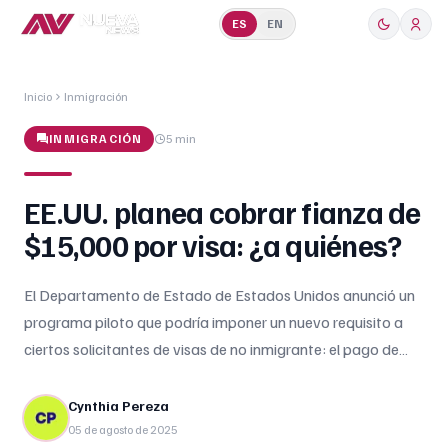
ES
EN
Inicio
Inmigración
INMIGRACIÓN
5 min
EE.UU. planea cobrar fianza de
$15,000 por visa: ¿a quiénes?
El Departamento de Estado de Estados Unidos anunció un
programa piloto que podría imponer un nuevo requisito a
ciertos solicitantes de visas de no inmigrante: el pago de
una fianza de hasta 15,000 dólares por visa. Esta medida
afectaría principalmente a ciudadanos de países
Cynthia Pereza
considerados con altas tasas de permanencia ilegal y
05 de agosto de 2025