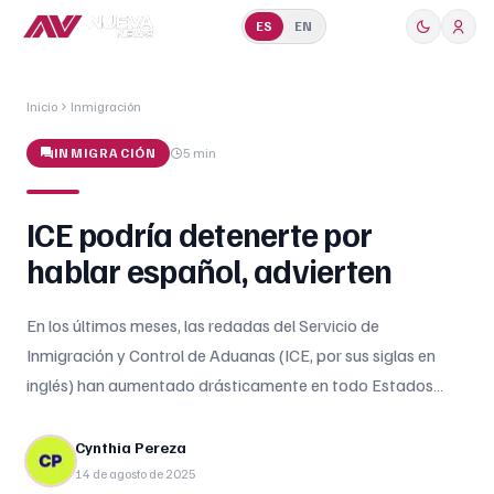
ES
EN
Inicio
Inmigración
INMIGRACIÓN
5 min
ICE podría detenerte por
hablar español, advierten
En los últimos meses, las redadas del Servicio de
Inmigración y Control de Aduanas (ICE, por sus siglas en
inglés) han aumentado drásticamente en todo Estados
Unidos. De acuerdo con un abogado especializado en
inmigración, hablar español podría convertirse en un motivo
Cynthia Pereza
para que agentes federales detengan a una persona bajo
14 de agosto de 2025