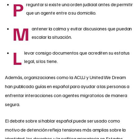
P
reguntar si existe una orden judicial antes de permitir
que un agente entre a su domicilio.
M
antener la calma y evitar discusiones que puedan
escalar la situación.
L
levar consigo documentos que acrediten su estatus
legal, si los tiene.
Además, organizaciones como la ACLU y United We Dream
han publicado guías en español para ayudar a las personas a
enfrentar interacciones con agentes migratorios de manera
segura.
El debate sobre si hablar español puede ser usado como
motivo de detención refleja tensiones más amplias sobre la
identidad, los derechos y la política migratoria en Estados