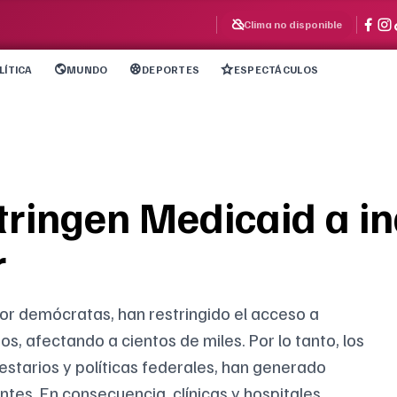
Clima no disponible
LÍTICA
MUNDO
DEPORTES
ESPECTÁCULOS
stringen Medicaid a 
r
 por demócratas, han restringido el acceso a
 afectando a cientos de miles. Por lo tanto, los
estarios y políticas federales, han generado
es. En consecuencia, clínicas y hospitales