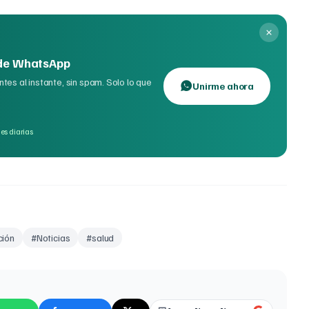
 de WhatsApp
tes al instante, sin spam. Solo lo que
Unirme ahora
es diarias
ción
#
Noticias
#
salud