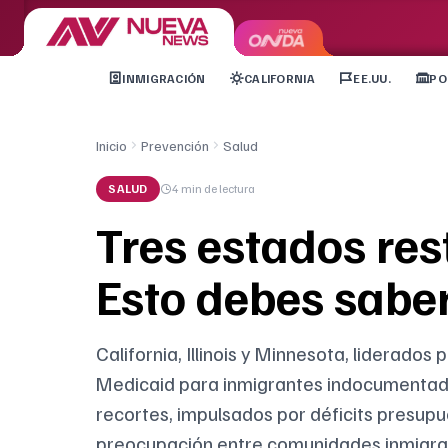
INMIGRACIÓN
CALIFORNIA
EE.UU.
PO
Inicio
Prevención
Salud
SALUD
4 min
de lectura
Tres estados re
Esto debes sabe
California, Illinois y Minnesota, liderados
Medicaid para inmigrantes indocumentados,
recortes, impulsados por déficits presupu
preocupación entre comunidades inmigrant