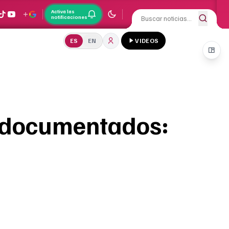
Activa las
notificaciones
ES
EN
VIDEOS
indocumentados: