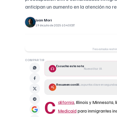
anticipan un aumento en la atención no r
Juan Mori
19 de julio de 2025
·
10:40 EST
Tres estados restr
COMPARTIR
Escucha esta nota
Nueva Voz · IA
Resumen con IA
Los puntos clave en segundos
C
alifornia
, Illinois y Minnesota
Medicaid
para inmigrantes in