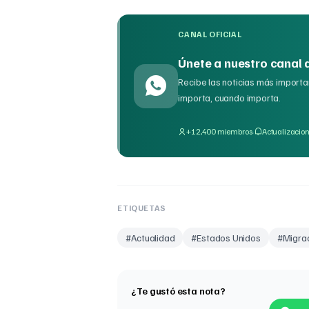
CANAL OFICIAL
Únete a nuestro canal
Recibe las noticias más importan
importa, cuando importa.
·
+12,400 miembros
Actualizacion
ETIQUETAS
#
Actualidad
#
Estados Unidos
#
Migra
¿Te gustó esta nota?