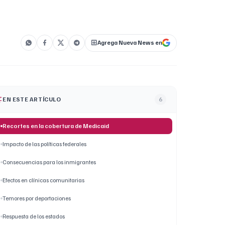
Agrega Nueva News en
EN ESTE ARTÍCULO
6
Recortes en la cobertura de Medicaid
Impacto de las políticas federales
Consecuencias para los inmigrantes
Efectos en clínicas comunitarias
Temores por deportaciones
Respuesta de los estados